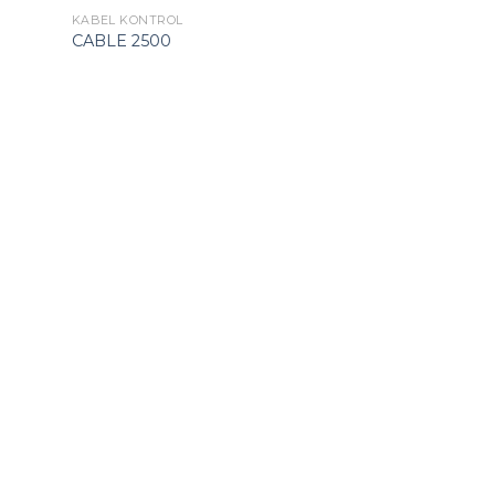
KABEL KONTROL
HIDROLIS CYLINDE
HIDROLIS CYL
CABLE 2500
MECHANISM 18