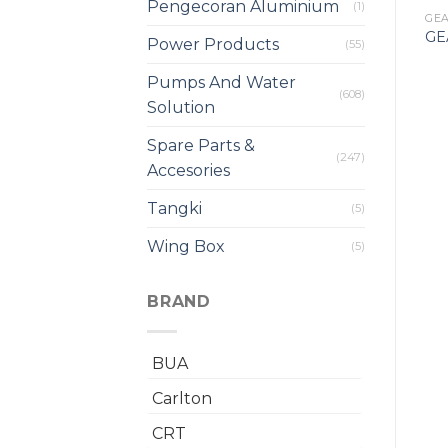
Pengecoran Aluminium
(1)
GE
GE
Power Products
(55)
Pumps And Water
(608)
Solution
Spare Parts &
(247)
Accesories
Tangki
(5)
Wing Box
(5)
BRAND
BUA
Carlton
CRT