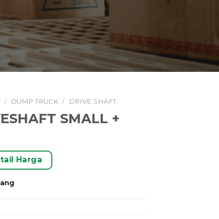
T
/
DUMP TRUCK
/
DRIVE SHAFT
VESHAFT SMALL +
tail Harga
rang