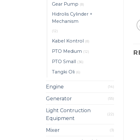
Gear Pump
(8)
Hidrolis Cylinder +
Mechanism
(12)
Kabel Kontrol
(8)
PTO Medium
R
(12)
PTO Small
(36)
Tangki Oli
(6)
Engine
(14)
Generator
(55)
Light Contruction
(22)
Equipment
Mixer
(3)