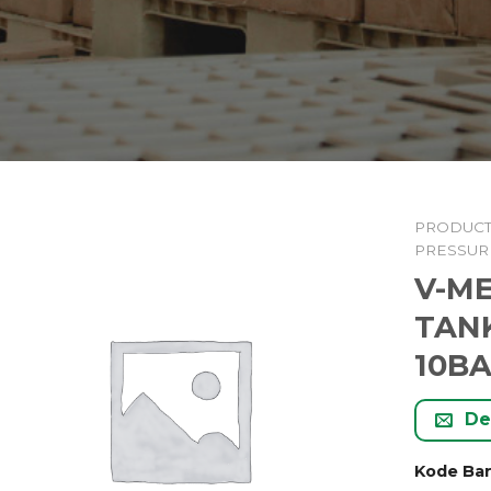
PRODUC
PRESSUR
V-M
TAN
10B
De
Kode Ba