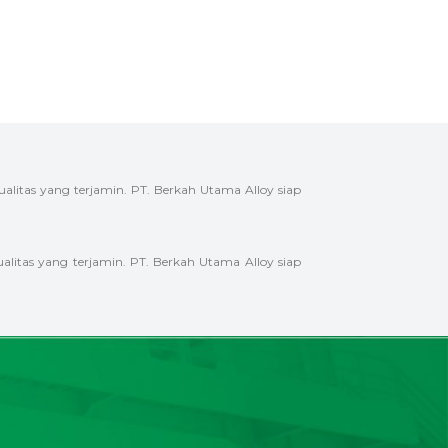
tas yang terjamin. PT. Berkah Utama Alloy siap
tas yang terjamin. PT. Berkah Utama Alloy siap