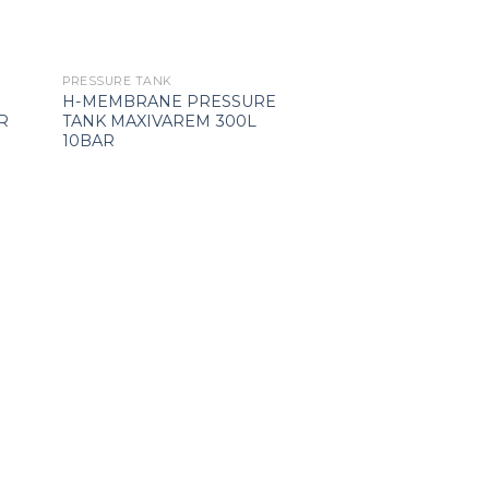
PRESSURE TANK
PRESSURE TANK
H-MEMBRANE PRESSURE
V-MEMBRANE P
R
TANK MAXIVAREM 300L
TANK INOXVAREM
10BAR
8BAR