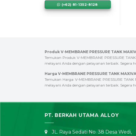
(+62) 81-1352-8128
Produk V-MEMBRANE PRESSURE TANK MAXIVAR
Temukan Produk V-MEMBRANE PRESSURE TANK MAXIV
melayani Anda dengan pelayanan terbaik. Segera hu
Harga V-MEMBRANE PRESSURE TANK MAXIVARE
Temukan Harga V-MEMBRANE PRESSURE TANK MAXIVA
melayani Anda dengan pelayanan terbaik. Segera hu
PT. BERKAH UTAMA ALLOY
JL. Raya Sedati No. 38 Desa Wedi,