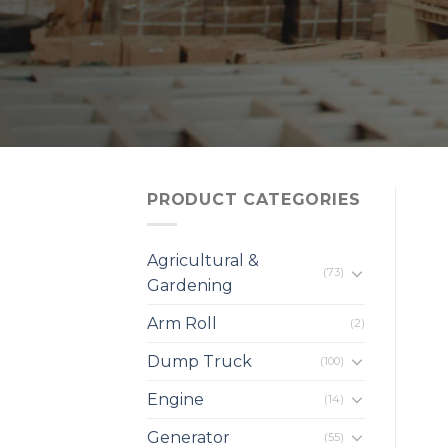
PRODUCT CATEGORIES
Agricultural &
(73)
Gardening
Arm Roll
(2)
Dump Truck
(100)
Engine
(14)
Generator
(55)