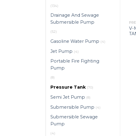
(134)
Drainage And Sewage
Submersible Pump
PRESSURE TANK
PR
E PRESSURE
V-MEMBRANE PRESSURE
V-
(52)
REM 100L 10BAR
TANK PLUSVAREM 300L
TA
16BAR
Gasoline Water Pump
(4)
Jet Pump
(4)
Portable Fire Fighting
Pump
(8)
Pressure Tank
(70)
Semi Jet Pump
(8)
Submersible Pump
(4)
Submersible Sewage
Pump
(4)