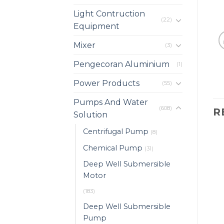
Light Contruction
(22)
Equipment
Mixer
(3)
Pengecoran Aluminium
(1)
Power Products
(55)
Pumps And Water
(608)
R
Solution
Centrifugal Pump
(8)
Chemical Pump
(31)
Deep Well Submersible
Motor
(183)
Deep Well Submersible
Pump