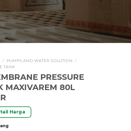
T
/
PUMPS AND WATER SOLUTION
/
E TANK
EMBRANE PRESSURE
K MAXIVAREM 80L
AR
tail Harga
rang