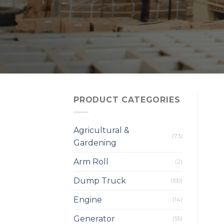
PRODUCT CATEGORIES
Agricultural &
(73)
Gardening
Arm Roll
(2)
Dump Truck
(100)
Engine
(14)
Generator
(55)