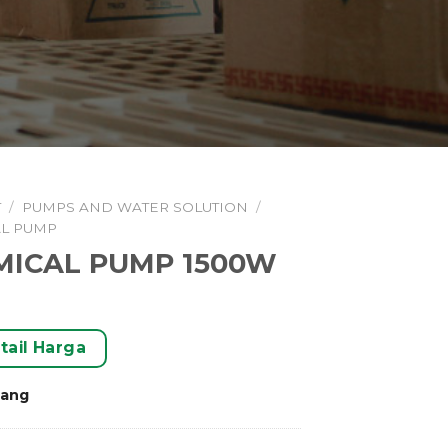
T
/
PUMPS AND WATER SOLUTION
/
L PUMP
MICAL PUMP 1500W
tail Harga
rang