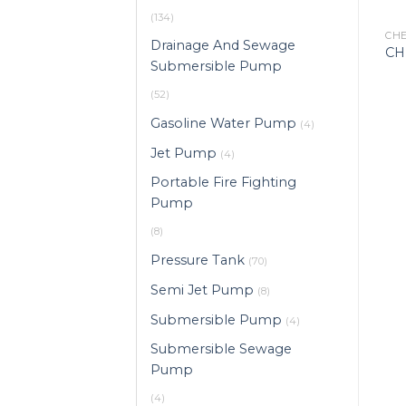
(134)
CH
Drainage And Sewage
CH
Submersible Pump
(52)
Gasoline Water Pump
(4)
Jet Pump
(4)
Portable Fire Fighting
Pump
(8)
Pressure Tank
(70)
Semi Jet Pump
(8)
Submersible Pump
(4)
Submersible Sewage
Pump
(4)