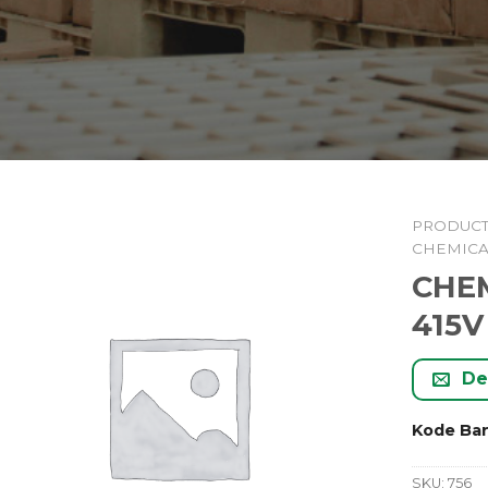
PRODUC
CHEMICA
CHE
415V
De
Kode Ba
SKU:
756