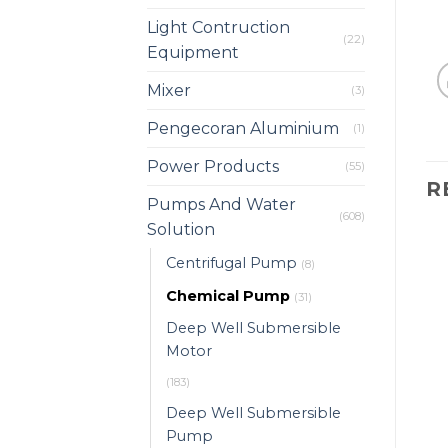
Light Contruction
(22)
Equipment
Mixer
(3)
Pengecoran Aluminium
(1)
Power Products
(55)
R
Pumps And Water
(608)
Solution
Centrifugal Pump
(8)
Chemical Pump
(31)
Deep Well Submersible
Motor
(183)
Deep Well Submersible
Pump