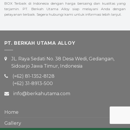
BOX Terbaik di Indonesia dengan harga bersaing dan kualitas yang
terjamin. PT. Berkah Utama Alloy siap melayani Anda dengan
pelayanan terbaik. Segera hubungi kami untuk informasi lebih lanjut.
PT. BERKAH UTAMA ALLOY
JL. Raya Sedati No. 38 Desa Wedi, Gedangan,
Sidoarjo Jawa Timur, Indonesia
(+62) 81-1352-8128
(+62) 31-8913-500
info@berkahutama.com
Home
Gallery