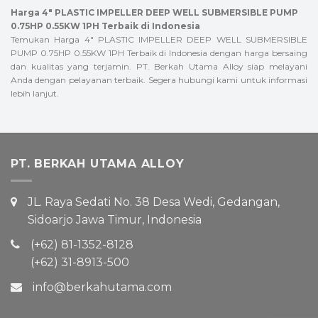
Harga 4″ PLASTIC IMPELLER DEEP WELL SUBMERSIBLE PUMP
0.75HP 0.55KW 1PH Terbaik di Indonesia
Temukan Harga 4″ PLASTIC IMPELLER DEEP WELL SUBMERSIBLE
PUMP 0.75HP 0.55KW 1PH Terbaik di Indonesia dengan harga bersaing
dan kualitas yang terjamin. PT. Berkah Utama Alloy siap melayani
Anda dengan pelayanan terbaik. Segera hubungi kami untuk informasi
lebih lanjut.
PT. BERKAH UTAMA ALLOY
JL. Raya Sedati No. 38 Desa Wedi, Gedangan,
Sidoarjo Jawa Timur, Indonesia
(+62) 81-1352-8128
(+62) 31-8913-500
info@berkahutama.com