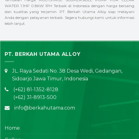
WATER 1.1HP 0.8KW 1PH Terbaik di Indonesia dengan harga bersaing
dan kualitas yang terjamin. PT. Berkah Utama Alloy siap melayani
Anda dengan pelayanan terbaik. Segera hubungi kami untuk informasi
lebih lanjut.
PT. BERKAH UTAMA ALLOY
JL. Raya Sedati No. 38 Desa Wedi, Gedangan,
Sidoarjo Jawa Timur, Indonesia
(+62) 81-1352-8128
(+62) 31-8913-500
info@berkahutama.com
Home