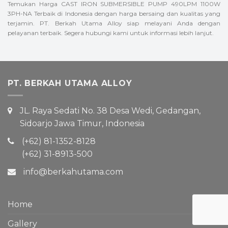
Temukan Harga CAST IRON SUBMERSIBLE PUMP 490LPM 1100W
3PH-NA Terbaik di Indonesia dengan harga bersaing dan kualitas yang
terjamin. PT. Berkah Utama Alloy siap melayani Anda dengan
pelayanan terbaik. Segera hubungi kami untuk informasi lebih lanjut.
PT. BERKAH UTAMA ALLOY
JL. Raya Sedati No. 38 Desa Wedi, Gedangan,
Sidoarjo Jawa Timur, Indonesia
(+62) 81-1352-8128
(+62) 31-8913-500
info@berkahutama.com
Home
Gallery