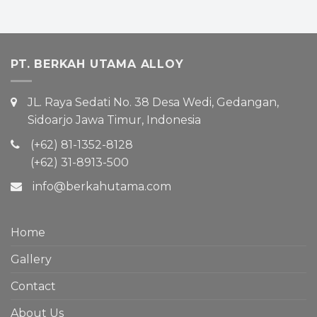
PT. BERKAH UTAMA ALLOY
JL. Raya Sedati No. 38 Desa Wedi, Gedangan,
Sidoarjo Jawa Timur, Indonesia
(+62) 81-1352-8128
(+62) 31-8913-500
info@berkahutama.com
Home
Gallery
Contact
About Us