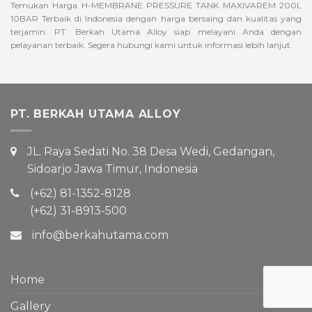
Temukan Harga H-MEMBRANE PRESSURE TANK MAXIVAREM 200L
10BAR Terbaik di Indonesia dengan harga bersaing dan kualitas yang
terjamin. PT. Berkah Utama Alloy siap melayani Anda dengan
pelayanan terbaik. Segera hubungi kami untuk informasi lebih lanjut.
PT. BERKAH UTAMA ALLOY
JL. Raya Sedati No. 38 Desa Wedi, Gedangan,
Sidoarjo Jawa Timur, Indonesia
(+62) 81-1352-8128
(+62) 31-8913-500
info@berkahutama.com
Home
Gallery