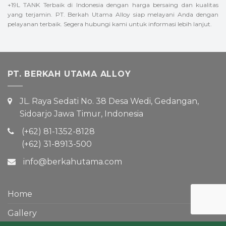
+19L TANK Terbaik di Indonesia dengan harga bersaing dan kualitas
yang terjamin. PT. Berkah Utama Alloy siap melayani Anda dengan
pelayanan terbaik. Segera hubungi kami untuk informasi lebih lanjut.
PT. BERKAH UTAMA ALLOY
JL. Raya Sedati No. 38 Desa Wedi, Gedangan,
Sidoarjo Jawa Timur, Indonesia
(+62) 81-1352-8128
(+62) 31-8913-500
info@berkahutama.com
Home
Gallery