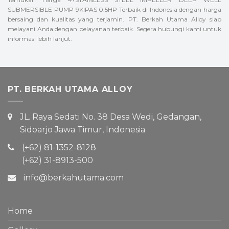
SUBMERSIBLE PUMP 9KIPAS 0.5HP Terbaik di Indonesia dengan harga
bersaing dan kualitas yang terjamin. PT. Berkah Utama Alloy siap
melayani Anda dengan pelayanan terbaik. Segera hubungi kami untuk
informasi lebih lanjut.
PT. BERKAH UTAMA ALLOY
JL. Raya Sedati No. 38 Desa Wedi, Gedangan,
Sidoarjo Jawa Timur, Indonesia
(+62) 81-1352-8128
(+62) 31-8913-500
info@berkahutama.com
Home